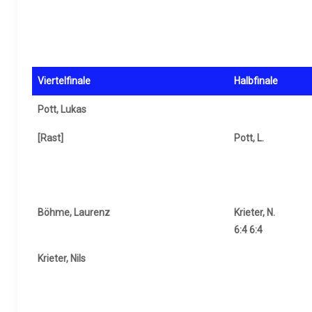
Viertelfinale
Halbfinale
Pott, Lukas
[Rast]
Pott, L.
Böhme, Laurenz
Krieter, N.
6:4 6:4
Krieter, Nils