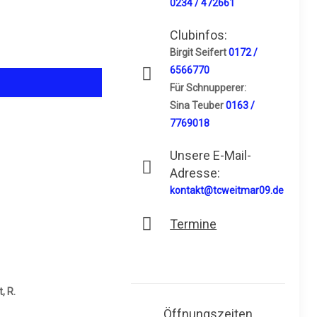
0234 / 472661
Clubinfos:
Birgit Seifert
0172 /
6566770
Für Schnupperer:
Sina Teuber
0163 /
7769018
Unsere E-Mail-
Adresse:
kontakt@tcweitmar09.de
Termine
, R.
Öffnungszeiten