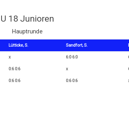
U 18 Junioren
Hauptrunde
Lütticke, S.
Sandfort, S.
x
6:0 6:0
0:6 0:6
x
0:6 0:6
0:6 0:6