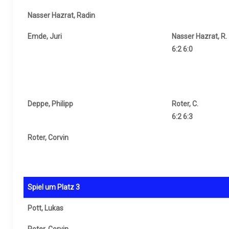
Nasser Hazrat, Radin
Emde, Juri
Nasser Hazrat, R.
6:2 6:0
Deppe, Philipp
Roter, C.
6:2 6:3
Roter, Corvin
Spiel um Platz 3
Pott, Lukas