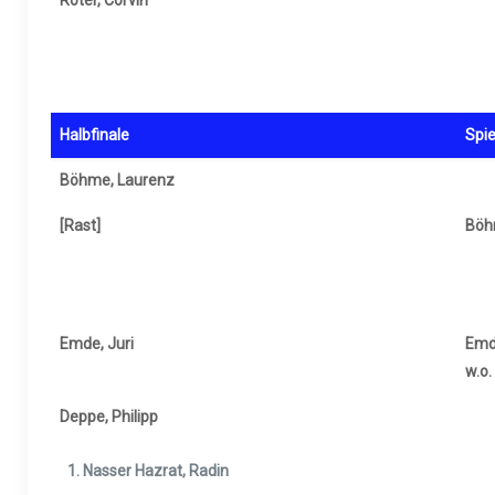
Roter, Corvin
Halbfinale
Spie
Böhme, Laurenz
[Rast]
Böh
Emde, Juri
Emde
w.o.
Deppe, Philipp
Nasser Hazrat, Radin