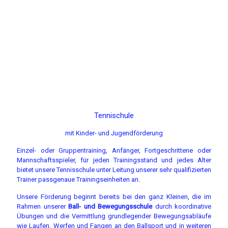
Sie haben – wenn Sie daran interessiert sind, Mitglied des TC
Weitmar 09 zu werden – die Möglichkeit für die Dauer der
gesamten Sommersaison eine unverbindliche
Schnuppermitgliedschaft in Anspruch zu nehmen.
Falls Sie Trainerstunden in Anspruch nehmen wollen, wenden Sie
sich bitte an unseren
Clubtrainer Norbert Koke
, der unter der
Rufnummer
0172 / 2827454
zu erreichen ist.
Tennischule
mit Kinder- und Jugendförderung
Einzel- oder Gruppentraining, Anfänger, Fortgeschrittene oder
Mannschaftsspieler, für jeden Trainingsstand und jedes Alter
bietet unsere Tennisschule unter Leitung unserer sehr qualifizierten
Trainer passgenaue Trainingseinheiten an.
Unsere Förderung beginnt bereits bei den ganz Kleinen, die im
Rahmen unserer
Ball- und Bewegungsschule
durch koordinative
Übungen und die Vermittlung grundlegender Bewegungsabläufe
wie Laufen, Werfen und Fangen an den Ballsport und in weiteren