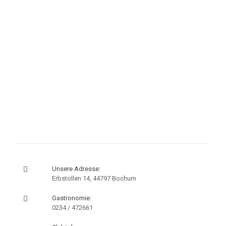
Unsere
Mitgliedsbeiträge
sind moderat und
familienfreundlich. Minderjährige Kinder von Vollmitgliedern
sind
beitragsfrei
.
Unsere
qualifizierten Trainer
bieten für Anfänger,
Fortgeschrittene und Mannschaftsspieler passgenaue
Trainingseinheiten an.
Die
Clubgastronomie
lädt zum gemütlichen Verweilen ein
und verwöhnt uns mit vielfältigen Angeboten.
Unsere Adresse:
Erbstollen 14, 44797 Bochum
Gastronomie:
0234 / 472661