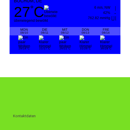
BOCHUM, DE
27
C
°
6 m/s, NW
42%
762.82 mmHg
überwiegend bewölkt
MON
DIE
MIT
DON
FRE
08/10
08/11
08/12
08/13
08/14
°
°
°
°
°
28/18
C
21/17
C
26/22
C
31/26
C
36/28
C
Kontaktdaten