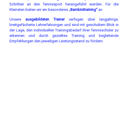
Schritten an den Tennissport herangeführt werden. Für die
Kleinsten bieten wir ein besonderes „
Bambinitraining“
an.
Unsere
ausgebildeten Trainer
verfügen über langjährige,
breitgefächerte Lehrerfahrungen und sind mit geschultem Blick in
der Lage, den individuellen Trainingsbedarf ihrer Tennisschüler zu
erkennen und durch gezieltes Training und begleitende
Empfehlungen den jeweiligen Leistungsstand zu fördern.
Mitglied werden
geht ganz einfach
Sie haben durch unsere „Schnupperangebote“ die
Möglichkeit, vor einer eventuellen Vollmitgliedschaft zu
testen, ob unser Verein Ihren Vorstellungen und Wünschen
entspricht. Sie können während der gesamten
Sommersaison die Außenplätze gegen einen
Schnupperbeitrag von 75 € pro Person
nutzen.
(
Aufnahmeantrag hier
).
Neben unseren Freiluftplätzen stehen Ihnen unsere
Hallenplätze
zu günstigen Konditionen zur Verfügung.