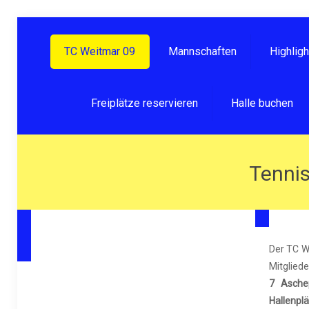
TC Weitmar 09
Mannschaften
Highlig
Freiplätze reservieren
Halle buchen
Tennis
Der TC W
Mitgli
7 Asche
Hallenpl