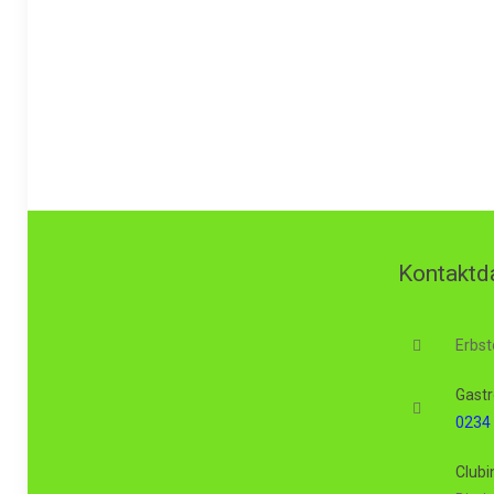
Kontaktd
Erbst
Gastr
0234 
Clubi