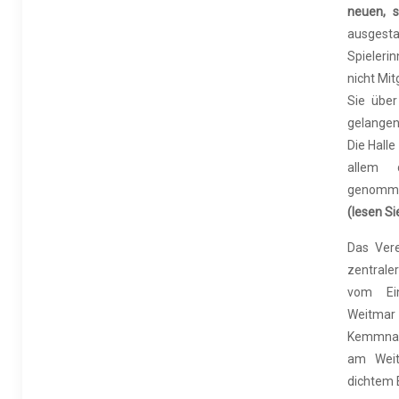
neuen, 
ausgest
Spieleri
nicht Mi
Sie übe
gelangen
Die Halle
allem 
genom
(lesen Si
Das Vere
zentral
vom Ein
Weitmar 
Kemmnade
am Weit
dichtem