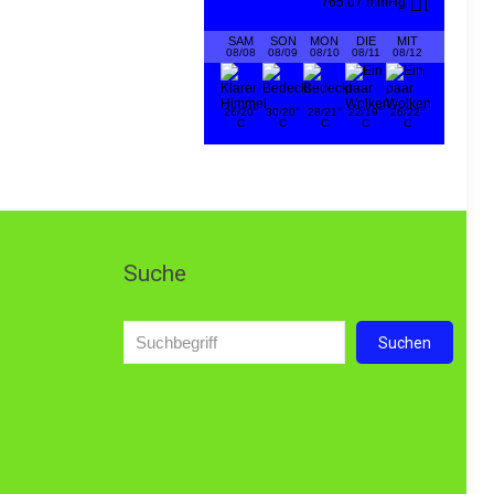
765.07 mmHg
SAM
SON
MON
DIE
MIT
08/08
08/09
08/10
08/11
08/12
°
°
°
°
°
26/20
30/20
28/21
22/19
26/22
C
C
C
C
C
Suche
Suchen
Suchen