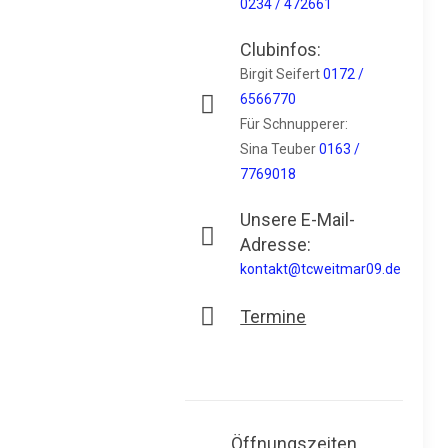
0234 / 472661
Clubinfos:
Birgit Seifert
0172 /
6566770
Für Schnupperer:
Sina Teuber
0163 /
7769018
Unsere E-Mail-
Adresse:
kontakt@tcweitmar09.de
Termine
Öffnungszeiten