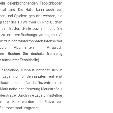
sehr gelenkschonenden Teppichboden
attet sind. Die Halle kann auch von
nnen und Spielern gebucht werden, die
tglieder des TC Weitmar 09 sind. Buchen
r den Button „Halle buchen“ und Sie
 zu unserem Buchungssystem „ebusy“.
 wird in den Wintermonaten intensiv vor
durch Abonnenten in Anspruch
men.
Buchen Sie deshalb frühzeitig
e auch unter Tennishalle).
insgelände/Clubhaus befindet sich in
er Lage nur 5 Gehminuten entfernt
kaufs- und Geschäftszentrum in
Mark nahe der Kreuzung Markstraße /
rstraße. Durch ihre Lage unmittelbar
marer Holz werden die Plätze von
 Baumbestand umgrenzt.