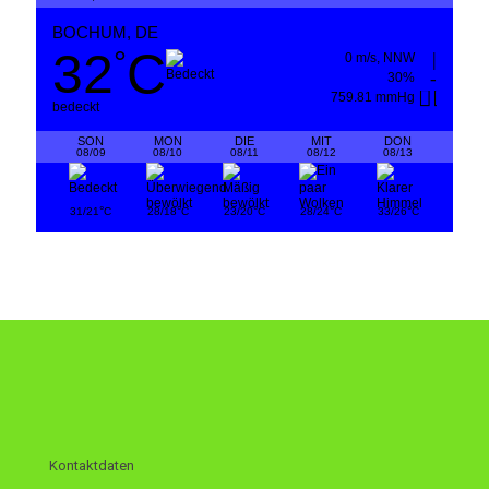
BOCHUM, DE
32
C
°
0 m/s, NNW
30%
759.81 mmHg
bedeckt
SON
MON
DIE
MIT
DON
08/09
08/10
08/11
08/12
08/13
°
°
°
°
°
31/21
C
28/18
C
23/20
C
28/24
C
33/26
C
Kontaktdaten