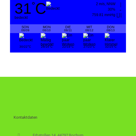
31
C
°
2 m/s, NNW
30%
759.81 mmHg
bedeckt
SON
MON
DIE
MIT
DON
08/09
08/10
08/11
08/12
08/13
°
°
°
°
°
30/22
C
28/16
C
22/19
C
27/23
C
32/25
C
Kontaktdaten
Erbstollen 14, 44797 Bochum