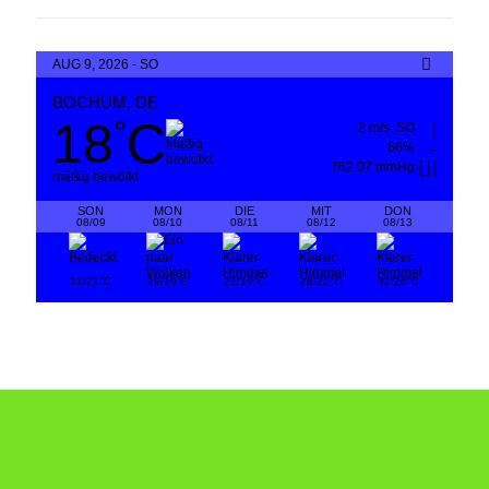
AUG 9, 2026 - SO
BOCHUM, DE
18
C
°
2 m/s, SO
66%
762.07 mmHg
mäßig bewölkt
SON
MON
DIE
MIT
DON
08/09
08/10
08/11
08/12
08/13
°
°
°
°
°
31/21
C
29/19
C
22/19
C
28/22
C
32/26
C