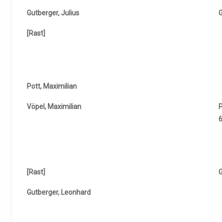
Gutberger, Julius
G
[Rast]
Pott, Maximilian
Vöpel, Maximilian
P
6
[Rast]
G
Gutberger, Leonhard