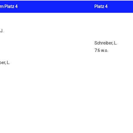
um Platz 4
Platz 4
J.
Schreiber, L.
7:6 w.o.
er, L.