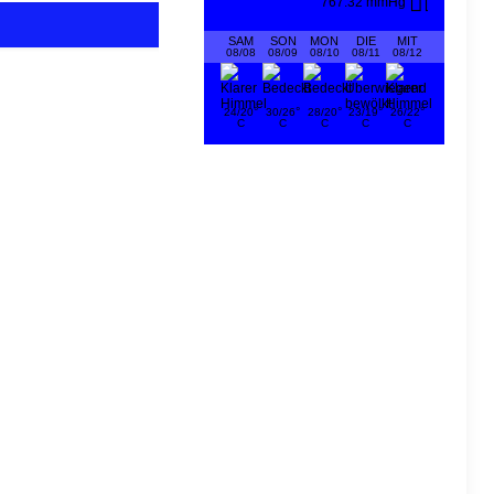
767.32 mmHg
SAM
SON
MON
DIE
MIT
08/08
08/09
08/10
08/11
08/12
°
°
°
°
°
24/20
30/26
28/20
23/19
26/22
C
C
C
C
C