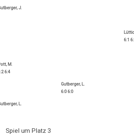
utberger, J.
Lüttic
6:1 6
ott, M.
:2 6:4
Gutberger, L.
6:0 6:0
utberger, L.
Spiel um Platz 3