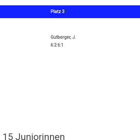
Platz 3
Gutberger, J.
6:2 6:1
 15 Juniorinnen