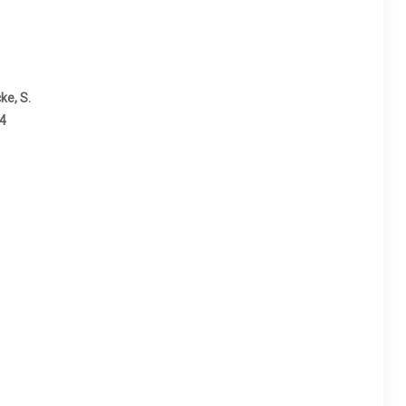
ke, S.
:4