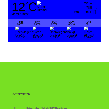
12
C
°
1 m/s, W
78%
768.07 mmHg
klarer himmel
FRE
SAM
SON
MON
DIE
08/07
08/08
08/09
08/10
08/11
°
°
°
°
°
21/20
C
26/22
C
31/27
C
33/22
C
25/20
C
Kontaktdaten
Erbstollen 14, 44797 Bochum