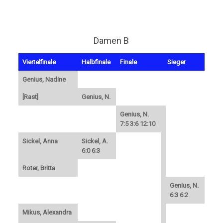
Damen B
Viertelfinale
Halbfinale
Finale
Sieger
Genius, Nadine
[Rast]
Genius, N.
Genius, N.
7:5 3:6 12:10
Sickel, Anna
Sickel, A.
6:0 6:3
Roter, Britta
Genius, N.
6:3 6:2
Mikus, Alexandra