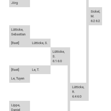
Jörg
Sickel,
M.
6:2 6:2
Lütticke,
Sebastian
[Rast]
Lütticke, S.
Lütticke,
S.
6:1 6:0
[Rast]
Le, T.
Le, Tuyen
Lütticke,
R.
6:4 6:0
Lippe,
Daniel