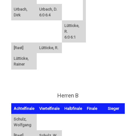
Urbach,
Urbach, D.
Dirk
6:0 6:4
Lütticke,
R.
6:0 6:1
[Rast]
Lütticke, R.
Lütticke,
Rainer
Herren B
Achtelfinale
Viertelfinale
Halbfinale
Finale
Sieger
Schulz,
Wolfgang
[Rast]
Schulz, W.