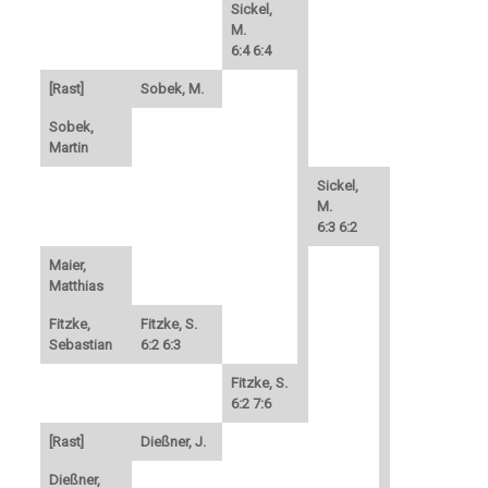
Sickel,
M.
6:4 6:4
[Rast]
Sobek, M.
Sobek,
Martin
Sickel,
M.
6:3 6:2
Maier,
Matthias
Fitzke,
Fitzke, S.
Sebastian
6:2 6:3
Fitzke, S.
6:2 7:6
[Rast]
Dießner, J.
Dießner,