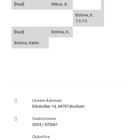
[Rast]
Mikus, A.
Böhme, K.
7:5 7:5
[Rast]
Böhme, K.
Böhme, Katrin
Unsere Adresse:
Erbstollen 14, 44797 Bochum
Gastronomie:
0234 / 472661
Clubinfos: