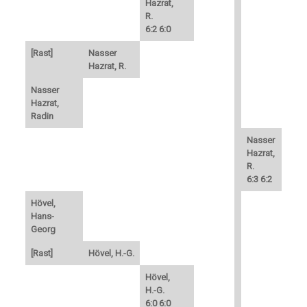
Hazrat,
R.
6:2 6:0
[Rast]
Nasser
Hazrat, R.
Nasser
Hazrat,
Radin
Nasser
Hazrat,
R.
6:3 6:2
Hövel,
Hans-
Georg
[Rast]
Hövel, H.-G.
Hövel,
H.-G.
6:0 6:0