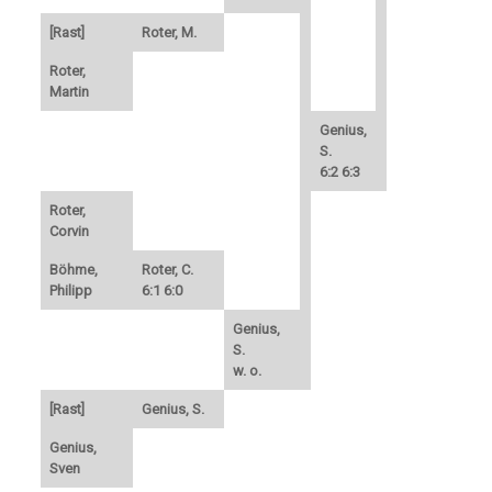
[Rast]
Roter, M.
Roter,
Martin
Genius,
S.
6:2 6:3
Roter,
Corvin
Böhme,
Roter, C.
Philipp
6:1 6:0
Genius,
S.
w. o.
[Rast]
Genius, S.
Genius,
Sven