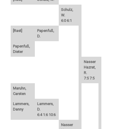
Schulz,
W.
6:0 6:1
[Rast]
Papenfuß,
D.
Papenfuß,
Dieter
Nasser
Hazrat,
R.
7:5 7:5
Maruhn,
Carsten
Lammers,
Lammers,
Danny
D.
6:4 1:6 10:6
Nasser