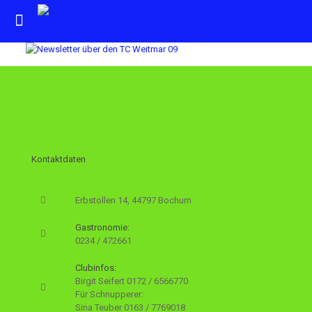
Kontaktdaten
Erbstollen 14, 44797 Bochum
Gastronomie:
0234 / 472661
Clubinfos:
Birgit Seifert
0172 / 6566770
Für Schnupperer:
Sina Teuber
0163 / 7769018