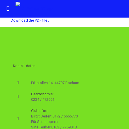
Download the PDF file .
Kontaktdaten
Erbstollen 14, 44797 Bochum
Gastronomie:
0234 / 472661
Clubinfos:
Birgit Seifert
0172 / 6566770
Für Schnupperer:
Sina Teuber
0163 / 7769018