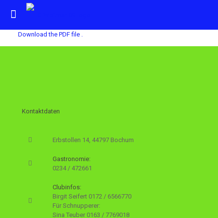
Download the PDF file .
Kontaktdaten
Erbstollen 14, 44797 Bochum
Gastronomie:
0234 / 472661
Clubinfos:
Birgit Seifert
0172 / 6566770
Für Schnupperer:
Sina Teuber
0163 / 7769018