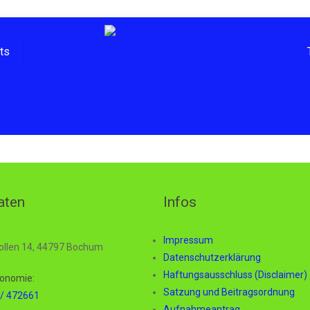
hts
aten
Infos
Impressum
ollen 14, 44797 Bochum
Datenschutzerklärung
Haftungsausschluss (Disclaimer)
onomie:
Satzung und Beitragsordnung
/ 472661
Aufnahmeantrag