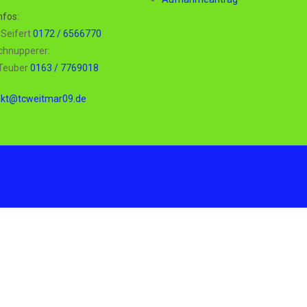
nfos:
t Seifert
0172 / 6566770
chnupperer:
 Teuber
0163 / 7769018
akt@tcweitmar09.de