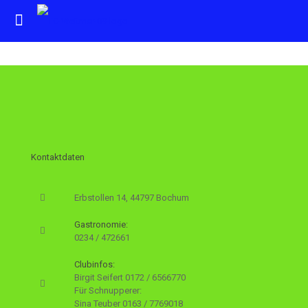
Kontaktdaten
Erbstollen 14, 44797 Bochum
Gastronomie:
0234 / 472661
Clubinfos:
Birgit Seifert
0172 / 6566770
Für Schnupperer:
Sina Teuber
0163 / 7769018