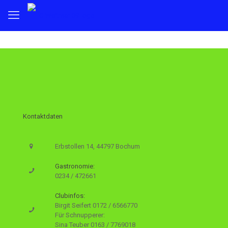
Kontaktdaten
Erbstollen 14, 44797 Bochum
Gastronomie:
0234 / 472661
Clubinfos:
Birgit Seifert
0172 / 6566770
Für Schnupperer:
Sina Teuber
0163 / 7769018