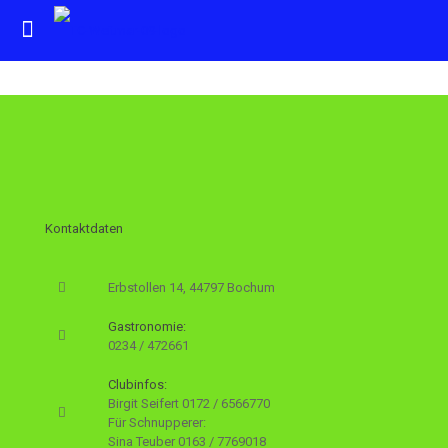
Kontaktdaten
Erbstollen 14, 44797 Bochum
Gastronomie:
0234 / 472661
Clubinfos:
Birgit Seifert
0172 / 6566770
Für Schnupperer:
Sina Teuber
0163 / 7769018