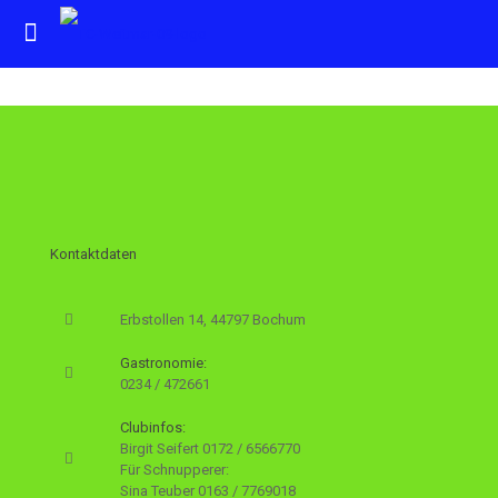
Kontaktdaten
Erbstollen 14, 44797 Bochum
Gastronomie:
0234 / 472661
Clubinfos:
Birgit Seifert
0172 / 6566770
Für Schnupperer:
Sina Teuber
0163 / 7769018