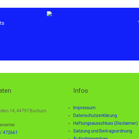
hts
aten
Infos
Impressum
ollen 14, 44797 Bochum
Datenschutzerklärung
Haftungsausschluss (Disclaimer)
onomie:
Satzung und Beitragsordnung
/ 472661
Aufnahmeantrag