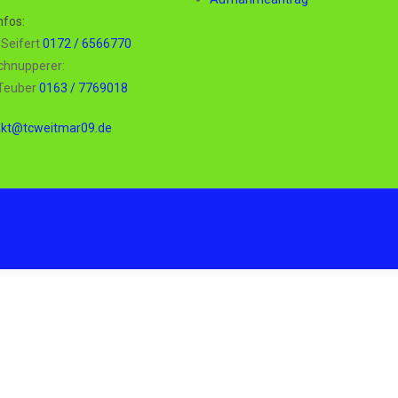
nfos:
t Seifert
0172 / 6566770
chnupperer:
 Teuber
0163 / 7769018
akt@tcweitmar09.de