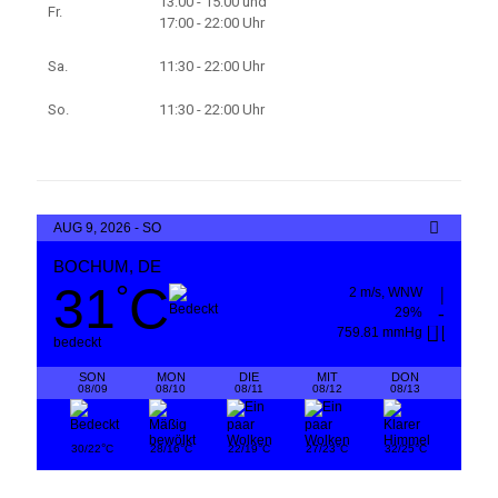
13:00 - 15:00 und
Fr.
17:00 - 22:00 Uhr
Sa.
11:30 - 22:00 Uhr
So.
11:30 - 22:00 Uhr
AUG 9, 2026 - SO
BOCHUM, DE
31
C
°
2 m/s, WNW
29%
759.81 mmHg
bedeckt
SON
MON
DIE
MIT
DON
08/09
08/10
08/11
08/12
08/13
°
°
°
°
°
30/22
C
28/16
C
22/19
C
27/23
C
32/25
C