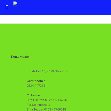
Kontaktdaten
Erbstollen 14, 44797 Bochum
Gastronomie:
0234 / 472661
Clubinfos:
Birgit Seifert
0172 / 6566770
Für Schnupperer:
Sina Teuber
0163 / 7769018