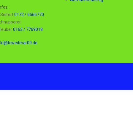
nfos:
t Seifert
0172 / 6566770
chnupperer:
 Teuber
0163 / 7769018
akt@tcweitmar09.de