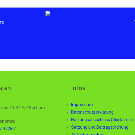
hts
aten
Infos
Impressum
ollen 14, 44797 Bochum
Datenschutzerklärung
Haftungsausschluss (Disclaimer)
onomie:
Satzung und Beitragsordnung
/ 472661
Aufnahmeantrag