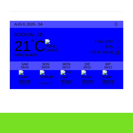
AUG 8, 2026 - SA
BOCHUM, DE
21
C
°
3 m/s, ONO
56%
762.82 mmHg
mäßig bewölkt
SAM
SON
MON
DIE
MIT
08/08
08/09
08/10
08/11
08/12
°
°
°
°
°
25/21
C
31/21
C
29/19
C
22/19
C
28/22
C